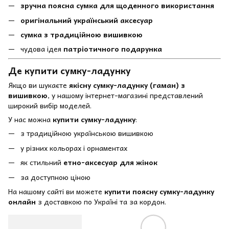
зручна поясна сумка для щоденного використання
оригінальний український аксесуар
сумка з традиційною вишивкою
чудова ідея
патріотичного подарунка
Де купити сумку-ладунку
Якщо ви шукаєте
якісну сумку-ладунку (гаман) з
вишивкою
, у нашому інтернет-магазині представлений
широкий вибір моделей.
У нас можна
купити сумку-ладунку
:
з традиційною українською вишивкою
у різних кольорах і орнаментах
як стильний
етно-аксесуар для жінок
за доступною ціною
На нашому сайті ви можете
купити поясну сумку-ладунку
онлайн
з доставкою по Україні та за кордон.