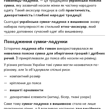
гаманець-ладунка
, — це традиційна
українська поясна
сумка
, яку зазвичай носили жінки як частину народного
одягу. Такий аксесуар поєднує в собі
практичність,
декоративність і глибокі народні традиції
.
Сьогодні
українська сумка-ладунка з вишивкою
знову
набирає популярності як стильний
етно-аксесуар
, який
чудово доповнює сучасний одяг або вишиванку.
Походження сумки-ладунки
Історично
ладунка або гаман
використовувалася як
невелика поясна сумка для зберігання грошей і дрібних
речей
. Її прикріплювали до пояса або носили на ремінці.
У різних регіонах України такі сумки могли називатися по-
різному, але їх об’єднували спільні риси:
компактний розмір
кріплення до пояса
вишиті орнаменти
декоративні елементи (китиці, бісер, ткані узори)
Саме тому
сумка-ладунка з вишивкою
стала не лише
практичною річчю, а й важливою частиною
традиційного