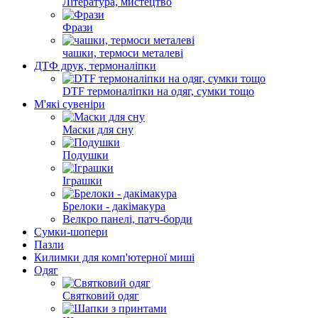
Література, мистецтво
Фрази
чашки, термоси металеві
ДТФ друк, термоналіпки
DTF термоналіпки на одяг, сумки тощо
М'які сувеніри
Маски для сну
Подушки
Іграшки
Брелоки - дакімакура
Велкро панелі, патч-борди
Сумки-шопери
Пазли
Килимки для комп'ютерної миші
Одяг
Святковий одяг