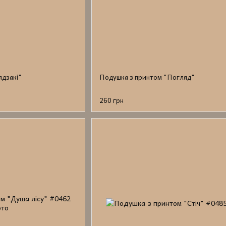
ядзакі"
Подушка з принтом "Погляд"
260 грн