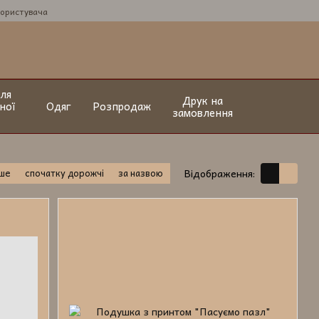
користувача
ля
Друк на
ної
Одяг
Розпродаж
замовлення
вше
спочатку дорожчі
за назвою
Відображення: