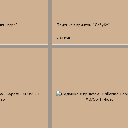
нч - пара"
Подушка з принтом "Лабубу"
280 грн