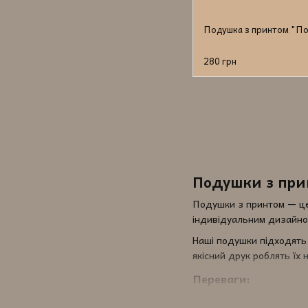
Подушка з принтом "По
280 грн
Подушки з пр
Подушки з принтом — це 
індивідуальним дизайном
Наші подушки підходять 
якісний друк роблять їх 
Переваги:
✔ Якісний друк з високо