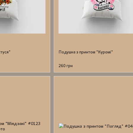
туся"
Подушка з принтом "Куромі"
260 грн