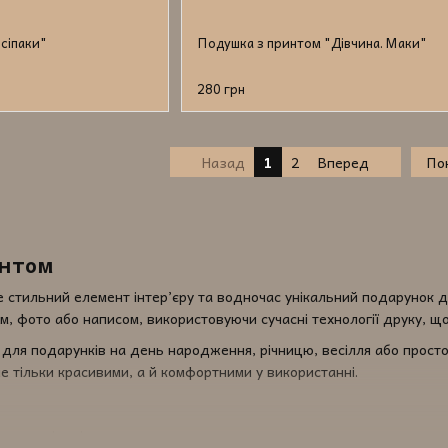
сіпаки"
Подушка з принтом "Дівчина. Маки"
280 грн
Назад
1
2
Вперед
Пок
интом
стильний елемент інтер’єру та водночас унікальний подарунок д
, фото або написом, використовуючи сучасні технології друку, що
для подарунків на день народження, річницю, весілля або просто
не тільки красивими, а й комфортними у використанні.
ю деталізацією