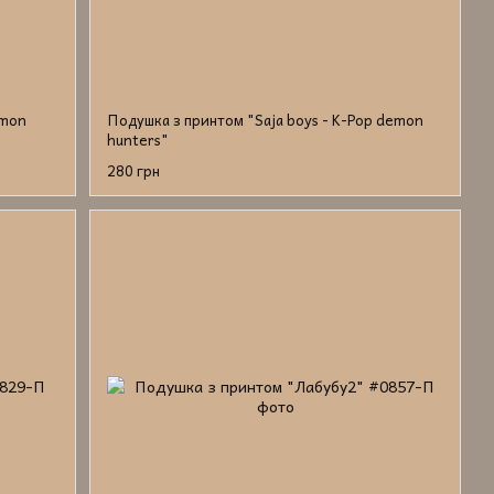
emon
Подушка з принтом "Saja boys - K-Pop demon
hunters"
280 грн