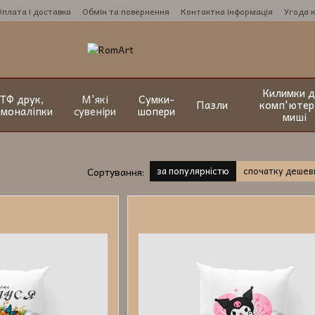
Оплата і доставка
Обмін та повернення
Контактна інформація
Угода 
Килимки д
ТФ друк,
М'які
Сумки-
Пазли
комп'ютер
рмоналіпки
сувеніри
шопери
миші
за популярністю
спочатку деше
Сортування: