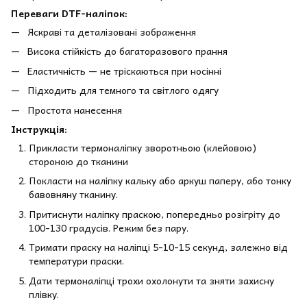
Переваги DTF-наліпок:
Яскраві та деталізовані зображення
Висока стійкість до багаторазового прання
Еластичність — не тріскаються при носінні
Підходить для темного та світлого одягу
Простота нанесення
Інструкція:
Прикласти термоналіпку зворотньою (клейовою)
стороною до тканини
Покласти на наліпку кальку або аркуш паперу, або тонку
бавовняну тканину.
Притиснути наліпку праскою, попередньо розігріту до
100-130 градусів. Режим без пару.
Тримати праску на наліпці 5-10-15 секунд, залежно від
температури праски.
Дати термоналіпці трохи охолонути та зняти захисну
плівку.