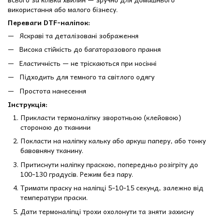
використання або малого бізнесу.
Переваги DTF-наліпок:
Яскраві та деталізовані зображення
Висока стійкість до багаторазового прання
Еластичність — не тріскаються при носінні
Підходить для темного та світлого одягу
Простота нанесення
Інструкція:
Прикласти термоналіпку зворотньою (клейовою)
стороною до тканини
Покласти на наліпку кальку або аркуш паперу, або тонку
бавовняну тканину.
Притиснути наліпку праскою, попередньо розігріту до
100-130 градусів. Режим без пару.
Тримати праску на наліпці 5-10-15 секунд, залежно від
температури праски.
Дати термоналіпці трохи охолонути та зняти захисну