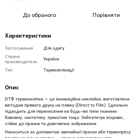
До обраного
Порівняти
Характеристики
Застосування
Для одягу
Страна
Україна
производитель
Тип
Термоаплікації
Опис
DТФ термоналіпка — це інноваційна наклейка, виготовлена
методом прямого друку на плівку (Direct to Film). Ідеально
підходить для перенесення на будь-які типи тканини:
бавовну, синтетику, трикотаж тощо. Забезпечує яскраве,
стійке до прання та довговічне зображення.
Наноситься за допомогою звичайної праски або термопресу
всього за кілька хвилин — зручно для домашнього