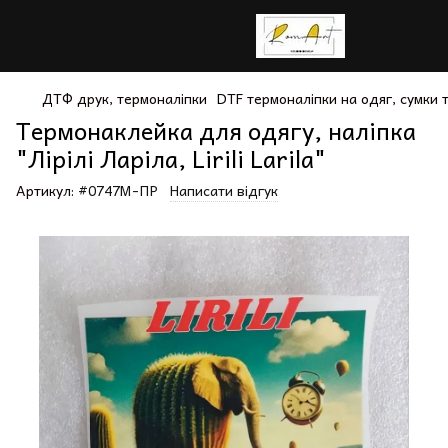
ДТФ друк, термоналіпки
DTF термоналіпки на одяг, сумки
Термонаклейка для одягу, наліпка
"Лірілі Ларіла, Lirili Larila"
Артикул:
#0747М-ПР
Написати відгук