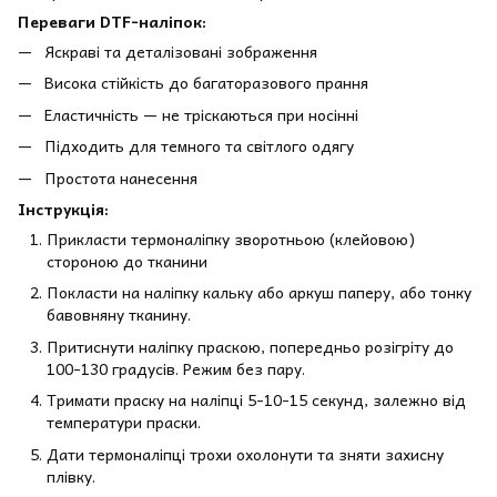
Переваги DTF-наліпок:
Яскраві та деталізовані зображення
Висока стійкість до багаторазового прання
Еластичність — не тріскаються при носінні
Підходить для темного та світлого одягу
Простота нанесення
Інструкція:
Прикласти термоналіпку зворотньою (клейовою)
стороною до тканини
Покласти на наліпку кальку або аркуш паперу, або тонку
бавовняну тканину.
Притиснути наліпку праскою, попередньо розігріту до
100-130 градусів. Режим без пару.
Тримати праску на наліпці 5-10-15 секунд, залежно від
температури праски.
Дати термоналіпці трохи охолонути та зняти захисну
плівку.