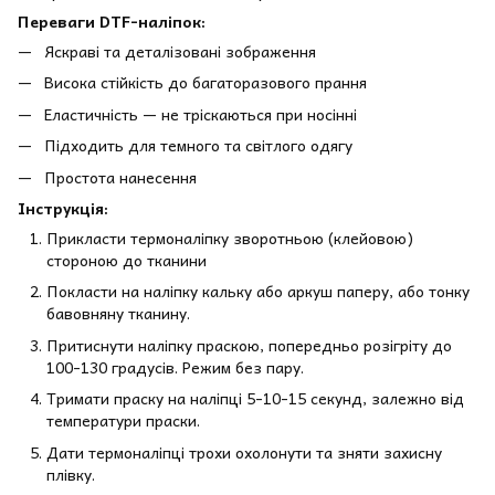
Переваги DTF-наліпок:
Яскраві та деталізовані зображення
Висока стійкість до багаторазового прання
Еластичність — не тріскаються при носінні
Підходить для темного та світлого одягу
Простота нанесення
Інструкція:
Прикласти термоналіпку зворотньою (клейовою)
стороною до тканини
Покласти на наліпку кальку або аркуш паперу, або тонку
бавовняну тканину.
Притиснути наліпку праскою, попередньо розігріту до
100-130 градусів. Режим без пару.
Тримати праску на наліпці 5-10-15 секунд, залежно від
температури праски.
Дати термоналіпці трохи охолонути та зняти захисну
плівку.