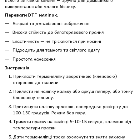
всього за кілька хвилин — зручно для домашнього
використання або малого бізнесу.
Переваги DTF-наліпок:
Яскраві та деталізовані зображення
Висока стійкість до багаторазового прання
Еластичність — не тріскаються при носінні
Підходить для темного та світлого одягу
Простота нанесення
Інструкція:
Прикласти термоналіпку зворотньою (клейовою)
стороною до тканини
Покласти на наліпку кальку або аркуш паперу, або тонку
бавовняну тканину.
Притиснути наліпку праскою, попередньо розігріту до
100-130 градусів. Режим без пару.
Тримати праску на наліпці 5-10-15 секунд, залежно від
температури праски.
Дати термоналіпці трохи охолонути та зняти захисну