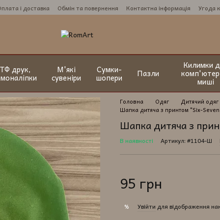
Оплата і доставка
Обмін та повернення
Контактна інформація
Угода 
Килимки д
ТФ друк,
М'які
Сумки-
Пазли
комп'ютер
рмоналіпки
сувеніри
шопери
миші
Головна
Одяг
Дитячий одяг
Шапка дитяча з принтом "Six-Seven"
Шапка дитяча з прин
В наявності
Артикул: #1104-Ш
95 грн
Увійти
для відображення на
%