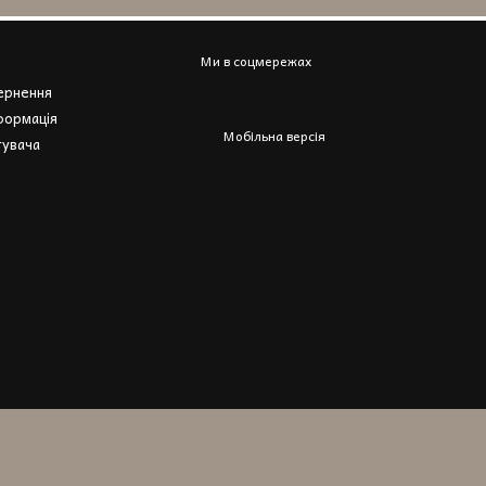
Ми в соцмережах
вернення
формація
Мобільна версія
тувача