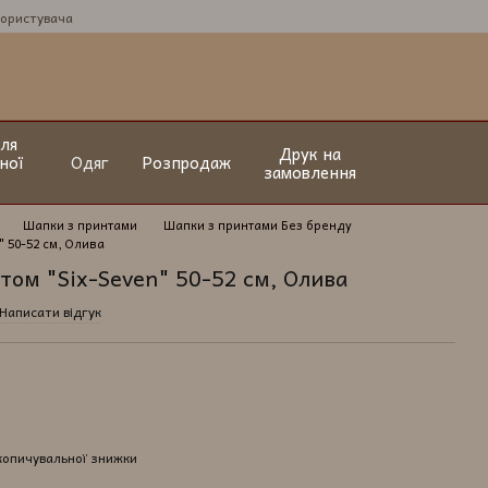
користувача
ля
Друк на
ної
Одяг
Розпродаж
замовлення
Шапки з принтами
Шапки з принтами Без бренду
 50-52 см, Олива
том "Six-Seven" 50-52 см, Олива
Написати відгук
копичувальної знижки