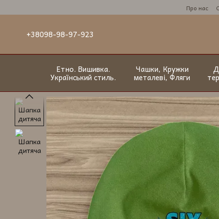
Перейти до основного контенту
Про нас
+38098-98-97-923
Етно. Вишивка.
Чашки, Кружки
Д
Український стиль.
металеві, Фляги
те