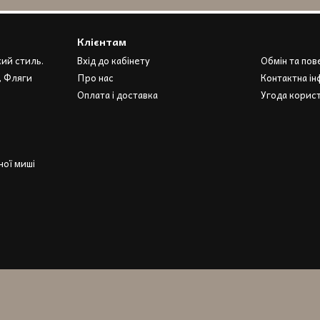
Клієнтам
кий стиль.
Вхід до кабінету
Обмін та по
, Фляги
Про нас
Контактна ін
Оплата і доставка
Угода корис
ої миші