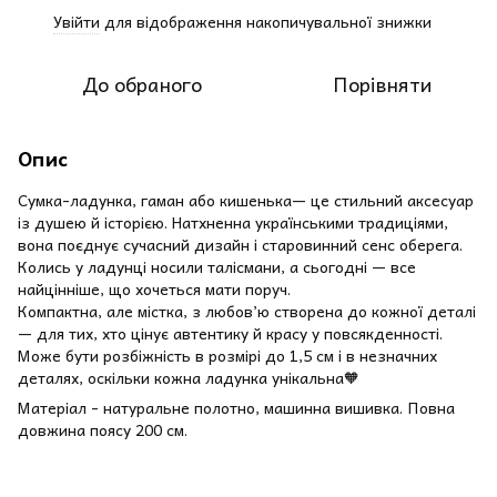
Увійти
для відображення накопичувальної знижки
%
До обраного
Порівняти
Опис
Сумка-ладунка, гаман або кишенька— це стильний аксесуар
із душею й історією. Натхненна українськими традиціями,
вона поєднує сучасний дизайн і старовинний сенс оберега.
Колись у ладунці носили талісмани, а сьогодні — все
найцінніше, що хочеться мати поруч.
Компактна, але містка, з любов’ю створена до кожної деталі
— для тих, хто цінує автентику й красу у повсякденності.
Може бути розбіжність в розмірі до 1,5 см і в незначних
деталях, оскільки кожна ладунка унікальна🧡
Матеріал - натуральне полотно, машинна вишивка. Повна
довжина поясу 200 см.