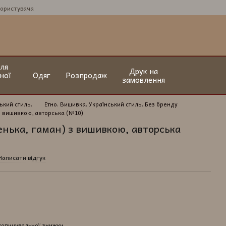
користувача
ля
Друк на
ної
Одяг
Розпродаж
замовлення
ький стиль.
Етно. Вишивка. Український стиль. Без бренду
з вишивкою, авторська (№10)
нька, гаман) з вишивкою, авторська
Написати відгук
копичувальної знижки