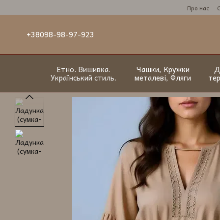
Перейти до основного контенту
Про нас
+38098-98-97-923
Етно. Вишивка.
Чашки, Кружки
Д
Український стиль.
металеві, Фляги
те