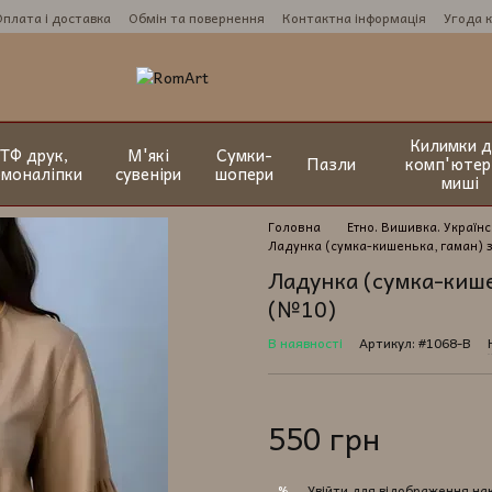
Оплата і доставка
Обмін та повернення
Контактна інформація
Угода 
Килимки д
ТФ друк,
М'які
Сумки-
Пазли
комп'ютер
рмоналіпки
сувеніри
шопери
миші
Головна
Етно. Вишивка. Українс
Ладунка (сумка-кишенька, гаман) 
Ладунка (сумка-кише
(№10)
В наявності
Артикул: #1068-В
550 грн
Увійти
для відображення на
%