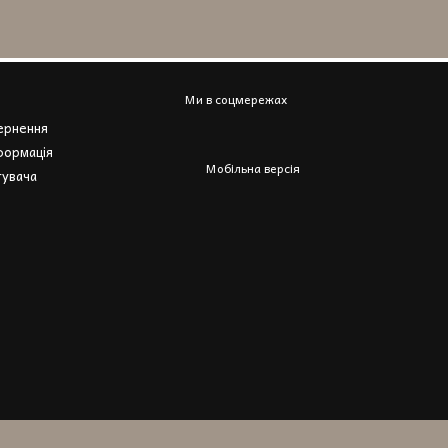
Ми в соцмережах
вернення
формація
Мобільна версія
тувача