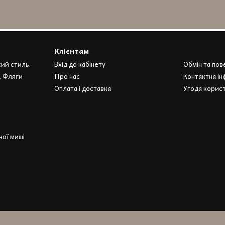
Клієнтам
кий стиль.
Вхід до кабінету
Обмін та по
, Фляги
Про нас
Контактна ін
Оплата і доставка
Угода корис
ої миші