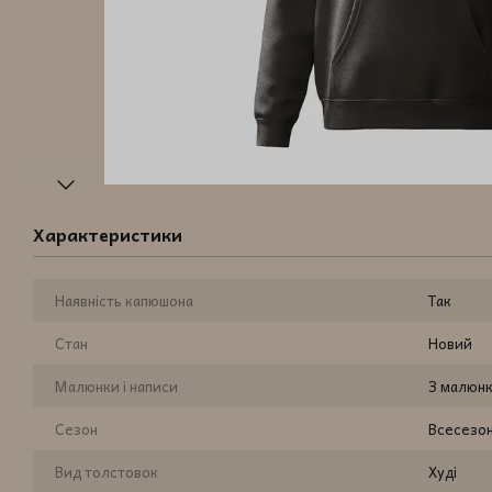
Характеристики
Наявність капюшона
Так
Стан
Новий
Малюнки і написи
З малюн
Сезон
Всесезо
Вид толстовок
Худі