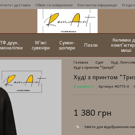
Оплата і доставка
Обмін та повернення
Контактна інформація
Угода 
Килимки д
ТФ друк,
М'які
Сумки-
Пазли
комп'ютер
рмоналіпки
сувеніри
шопери
миші
Головна
Одяг
Худі, Лонгслів
Худі з принтом "Тризуб"
Худі з принтом "Три
В наявності
Артикул: #0773-Х
1 380 грн
Увійти
для відображення на
%