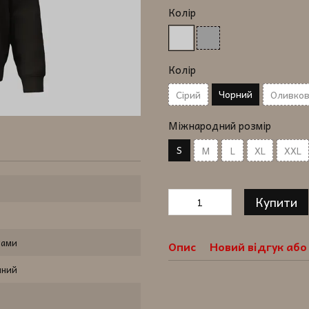
Колір
Колір
Чорний
Сірий
Оливко
Міжнародний розмір
S
M
L
XL
XXL
Купити
ками
Опис
Новий відгук аб
нний