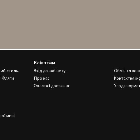
Клієнтам
кий стиль.
Вхід до кабінету
Обмін та по
, Фляги
Про нас
Контактна ін
Оплата і доставка
Угода корис
ої миші