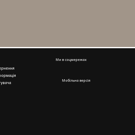
Ми в соцмережах
вернення
формація
Мобільна версія
тувача