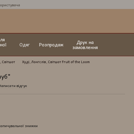
користувача
ля
Друк на
ної
Одяг
Розпродаж
замовлення
, Світшот
Худі, Лонгслів, Світшот Fruit of the Loom
зуб"
Написати відгук
копичувальної знижки