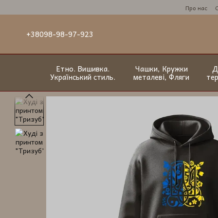
Перейти до основного контенту
Про нас
+38098-98-97-923
Етно. Вишивка.
Чашки, Кружки
Д
Український стиль.
металеві, Фляги
те