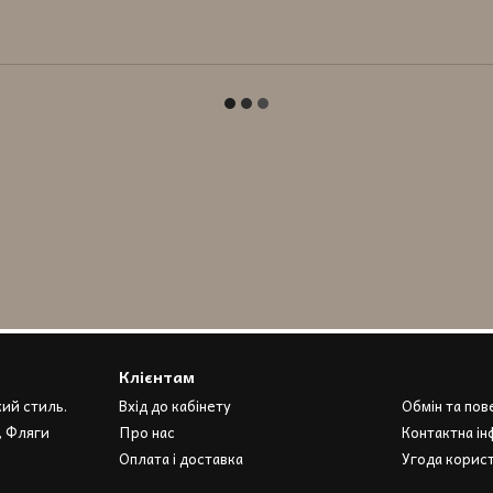
Клієнтам
кий стиль.
Вхід до кабінету
Обмін та по
, Фляги
Про нас
Контактна ін
Оплата і доставка
Угода корис