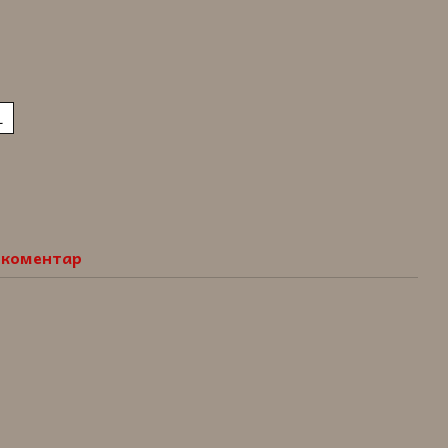
L
о коментар