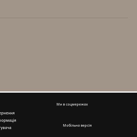
Ми в соцмережах
вернення
формація
Мобільна версія
тувача