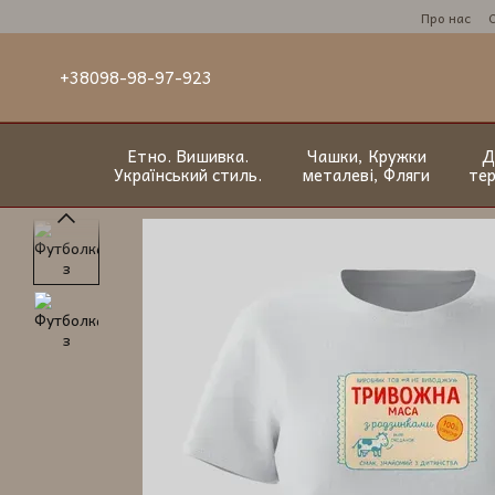
Перейти до основного контенту
Про нас
+38098-98-97-923
Етно. Вишивка.
Чашки, Кружки
Д
Український стиль.
металеві, Фляги
те