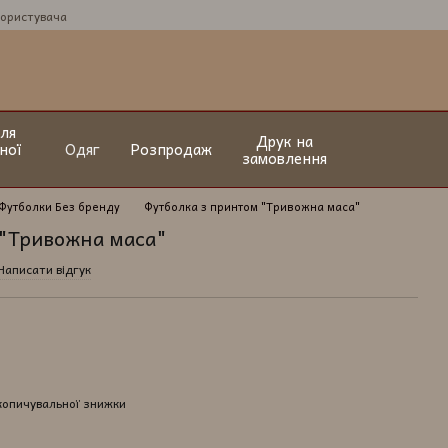
користувача
ля
Друк на
ної
Одяг
Розпродаж
замовлення
Футболки Без бренду
Футболка з принтом "Тривожна маса"
 "Тривожна маса"
Написати відгук
копичувальної знижки