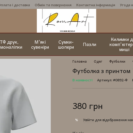
Оплата і доставка
Обмін та повернення
Контактна інформація
Угода 
Килимки д
ТФ друк,
М'які
Сумки-
Пазли
комп'ютер
рмоналіпки
сувеніри
шопери
миші
Головна
Одяг
Футболки
Футболка з принтом
В наявності
Артикул: #0892-Ф
380 грн
Увійти
для відображення на
%