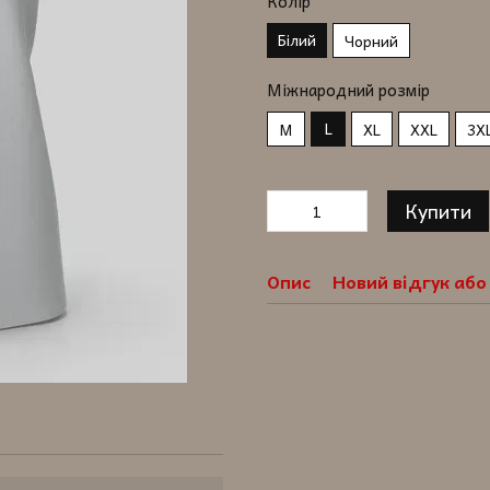
Колір
Білий
Чорний
Міжнародний розмір
L
M
XL
XXL
3X
Купити
Опис
Новий відгук аб