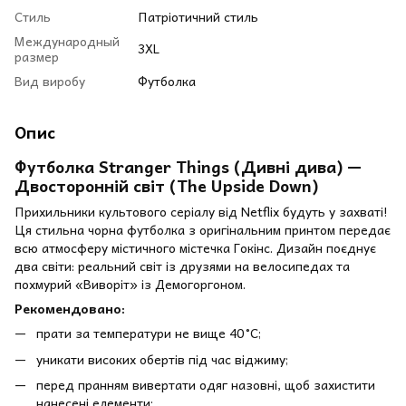
Стиль
Патріотичний стиль
Международный
3XL
размер
Вид виробу
Футболка
Опис
Футболка Stranger Things (Дивні дива) —
Двосторонній світ (The Upside Down)
Прихильники культового серіалу від Netflix будуть у захваті!
Ця стильна чорна футболка з оригінальним принтом передає
всю атмосферу містичного містечка Гокінс. Дизайн поєднує
два світи: реальний світ із друзями на велосипедах та
похмурий «Виворіт» із Демогоргоном.
Рекомендовано:
прати за температури не вище 40 °C;
уникати високих обертів під час віджиму;
перед пранням вивертати одяг назовні, щоб захистити
нанесені елементи;