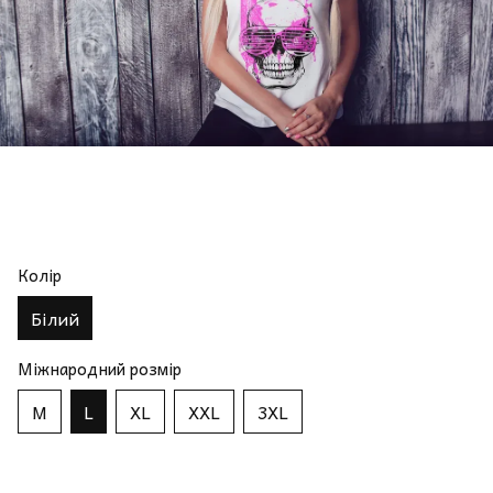
Колір
Білий
Міжнародний розмір
M
L
XL
XXL
3XL