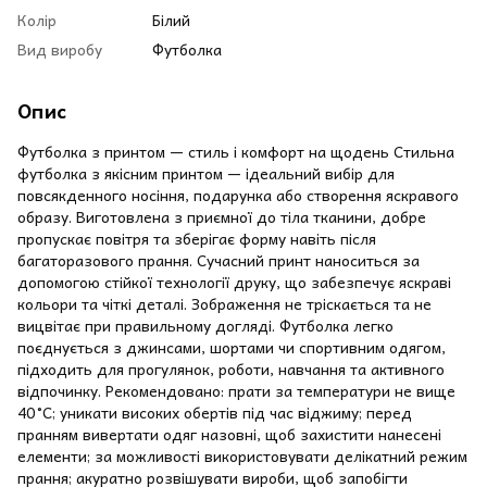
Колір
Білий
Вид виробу
Футболка
Опис
Футболка з принтом — стиль і комфорт на щодень Стильна
футболка з якісним принтом — ідеальний вибір для
повсякденного носіння, подарунка або створення яскравого
образу. Виготовлена з приємної до тіла тканини, добре
пропускає повітря та зберігає форму навіть після
багаторазового прання. Сучасний принт наноситься за
допомогою стійкої технології друку, що забезпечує яскраві
кольори та чіткі деталі. Зображення не тріскається та не
вицвітає при правильному догляді. Футболка легко
поєднується з джинсами, шортами чи спортивним одягом,
підходить для прогулянок, роботи, навчання та активного
відпочинку. Рекомендовано: прати за температури не вище
40 °C; уникати високих обертів під час віджиму; перед
пранням вивертати одяг назовні, щоб захистити нанесені
елементи; за можливості використовувати делікатний режим
прання; акуратно розвішувати вироби, щоб запобігти