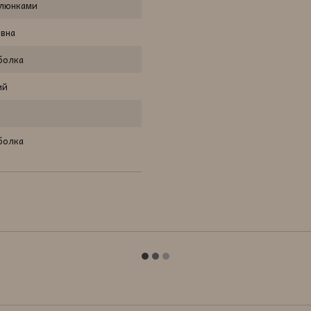
алюнками
овна
болка
ий
болка