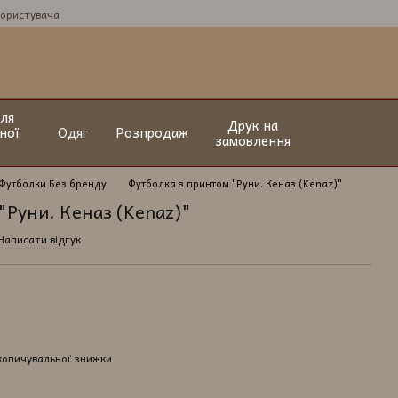
користувача
ля
Друк на
ної
Одяг
Розпродаж
замовлення
Футболки Без бренду
Футболка з принтом "Руни. Кеназ (Kenaz)"
"Руни. Кеназ (Kenaz)"
Написати відгук
копичувальної знижки