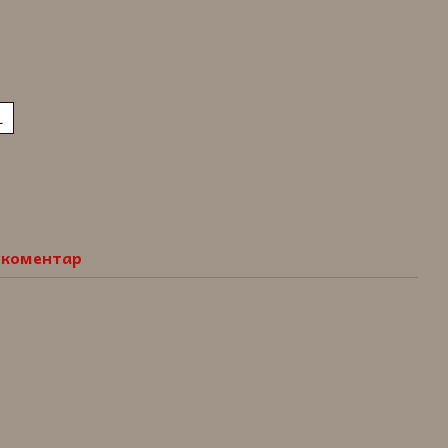
L
о коментар