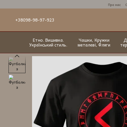
Перейти до основного контенту
Про нас
+38098-98-97-923
Етно. Вишивка.
Чашки, Кружки
Д
Український стиль.
металеві, Фляги
те