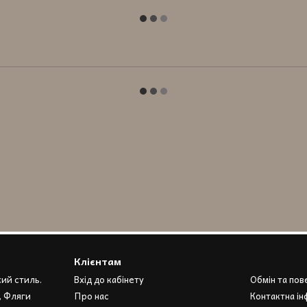
Клієнтам
кий стиль.
Вхід до кабінету
Обмін та по
, Фляги
Про нас
Контактна ін