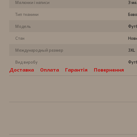
Малюнки і написи
З м
Тип тканини
Бав
Модель
Фут
Стан
Нов
Международный размер
3XL
Вид виробу
Фут
Доставка
Оплата
Гарантія
Повернення