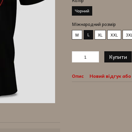
Колір
Чорний
Міжнародний розмір
L
M
XL
XXL
3X
Купити
Опис
Новий відгук аб