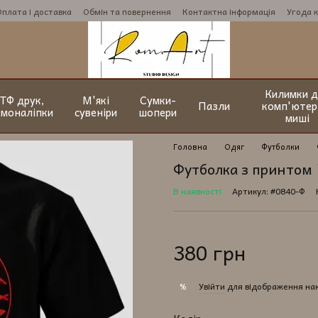
Оплата і доставка
Обмін та повернення
Контактна інформація
Угода 
Килимки д
ТФ друк,
М'які
Сумки-
Пазли
комп'ютер
рмоналіпки
сувеніри
шопери
миші
Головна
Одяг
Футболки
Футболка з принтом 
В наявності
Артикул: #0840-Ф
380 грн
Увійти
для відображення на
%