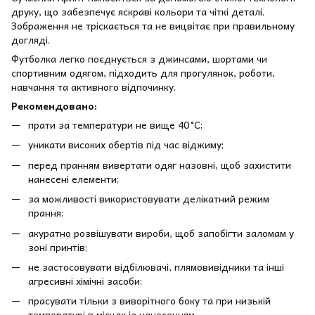
друку, що забезпечує яскраві кольори та чіткі деталі.
Зображення не тріскається та не вицвітає при правильному
догляді.
Футболка легко поєднується з джинсами, шортами чи
спортивним одягом, підходить для прогулянок, роботи,
навчання та активного відпочинку.
Рекомендовано:
прати за температури не вище 40 °C;
уникати високих обертів під час віджиму;
перед пранням вивертати одяг назовні, щоб захистити
нанесені елементи;
за можливості використовувати делікатний режим
прання;
акуратно розвішувати вироби, щоб запобігти заломам у
зоні принтів;
не застосовувати відбілювачі, плямовивідники та інші
агресивні хімічні засоби;
прасувати тільки з виворітного боку та при низькій
температурі в місцях із нанесенням.