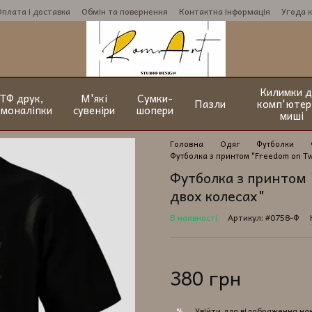
Оплата і доставка
Обмін та повернення
Контактна інформація
Угода 
Килимки д
ТФ друк,
М'які
Сумки-
Пазли
комп'ютер
рмоналіпки
сувеніри
шопери
миші
Головна
Одяг
Футболки
Футболка з принтом "Freedom on T
Футболка з принтом 
двох колесах"
В наявності
Артикул: #0758-Ф
380 грн
Увійти
для відображення на
%