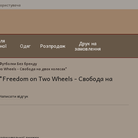
користувача
ля
Друк на
ної
Одяг
Розпродаж
замовлення
Футболки Без бренду
wo Wheels - Свобода на двох колесах"
"Freedom on Two Wheels - Свобода на
Написати відгук
копичувальної знижки