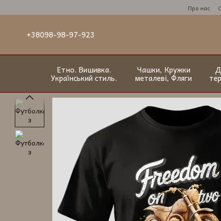
Перейти до основного контенту
Про нас
+38098-98-97-923
Етно. Вишивка.
Чашки, Кружки
Д
Український стиль.
металеві, Фляги
те