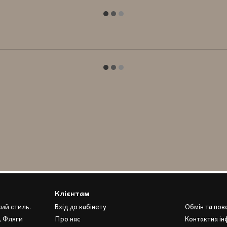
Клієнтам
кий стиль.
Вхід до кабінету
Обмін та по
, Фляги
Про нас
Контактна ін