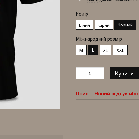
Колір
Чорний
Білий
Сірий
Міжнародний розмір
L
M
XL
XXL
Купити
Опис
Новий відгук аб