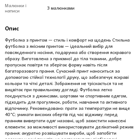
Малюнки і
З малюнками
написи
Опис
Футболка з принтом — стиль і комфорт на щодень Стильна
футболка з якісним принтом — ідеальний вибір для
повсякденного носіння, подарунка або створення яскравого
образу. Виготовлена з приємної до тіла тканини, добре
пропускає повітря та зберігає форму навіть після
багаторазового прання. Сучасний принт наноситься за
допомогою стійкої технології друку, що забезпечує яскраві
кольори та чіткі деталі. Зображення не тріскається та не
вицвітає при правильному догляді. Футболка легко
поєднується з джинсами, шортами чи спортивним одягом,
підходить для прогулянок, роботи, навчання та активного
відпочинку. Рекомендовано: прати за температури не вище
40 °C; уникати високих обертів під час віджиму; перед
пранням вивертати одяг назовні, щоб захистити нанесені
елементи; за можливості використовувати делікатний режим
прання; акуратно розвішувати вироби, щоб запобігти