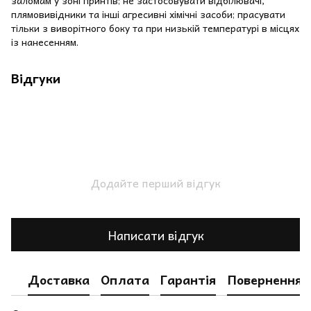
заломам у зоні принтів; не застосовувати відбілювачі,
плямовивідники та інші агресивні хімічні засоби; прасувати
тільки з виворітного боку та при низькій температурі в місцях
із нанесенням.
Відгуки
Додайте перший відгук
Написати відгук
Доставка
Оплата
Гарантія
Повернення