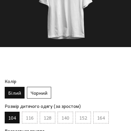
Колір
Білий
Чорний
Розмір дитячого одягу (за зростом)
104
116
128
140
152
164