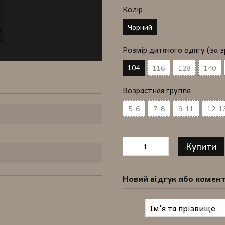
Колір
Чорний
Розмір дитячого одягу (за 
104
116
128
140
Возрастная группа
5-6
7-8
9-11
12-1
Купити
Новий відгук або комен