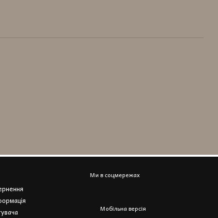
Ми в соцмережах
вернення
формація
Мобільна версія
тувача