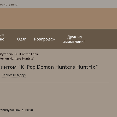
користувача
ля
Друк на
ної
Одяг
Розпродаж
замовлення
Футболки Fruit of the Loom
Demon Hunters Huntrix"
ринтом "K-Pop Demon Hunters Huntrix"
Написати відгук
копичувальної знижки