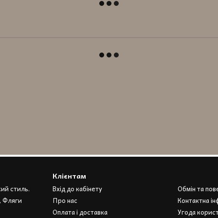
Клієнтам
кий стиль.
Вхід до кабінету
Обмін та по
, Фляги
Про нас
Контактна ін
Оплата і доставка
Угода корис