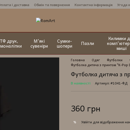
Оплата і доставка
Обмін та повернення
Контактна інформація
Угода 
Килимки д
ТФ друк,
М'які
Сумки-
Пазли
комп'ютер
рмоналіпки
сувеніри
шопери
миші
Головна
Одяг
Футболки
Футболка дитяча з принтом "K-Pop 
Футболка дитяча з п
В наявності
Артикул: #1041-ФД
360 грн
Увійти
для відображення на
%