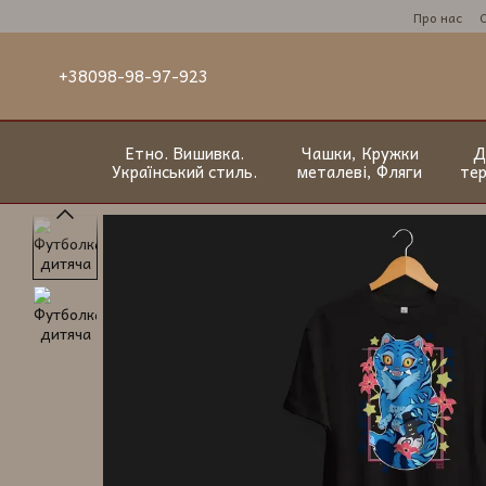
Перейти до основного контенту
Про нас
+38098-98-97-923
Етно. Вишивка.
Чашки, Кружки
Д
Український стиль.
металеві, Фляги
те