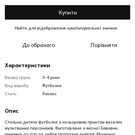
Купити
Увійти
для відображення накопичувальної знижки
%
До обраного
Порівняти
Характеристики
Вікова група
3-4 роки
Вид виробу
Футболка
Стать
Унісекс
Опис
Стильна дитяча футболка з кольоровим принтом веселих
мультяшних персонажів. Виготовлена з якісної бавовни,
приємна до тіла та добре пропускає повітря. Малюнок