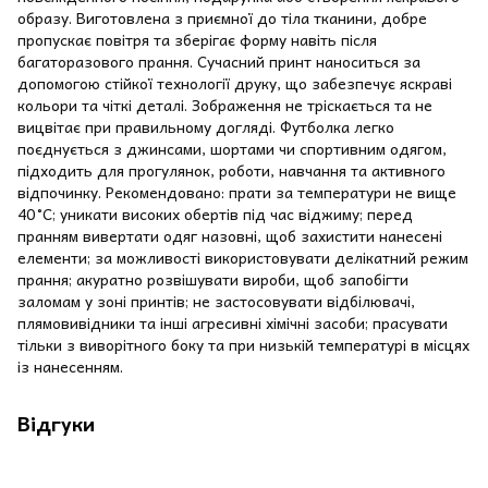
образу. Виготовлена з приємної до тіла тканини, добре
пропускає повітря та зберігає форму навіть після
багаторазового прання. Сучасний принт наноситься за
допомогою стійкої технології друку, що забезпечує яскраві
кольори та чіткі деталі. Зображення не тріскається та не
вицвітає при правильному догляді. Футболка легко
поєднується з джинсами, шортами чи спортивним одягом,
підходить для прогулянок, роботи, навчання та активного
відпочинку. Рекомендовано: прати за температури не вище
40 °C; уникати високих обертів під час віджиму; перед
пранням вивертати одяг назовні, щоб захистити нанесені
елементи; за можливості використовувати делікатний режим
прання; акуратно розвішувати вироби, щоб запобігти
заломам у зоні принтів; не застосовувати відбілювачі,
плямовивідники та інші агресивні хімічні засоби; прасувати
тільки з виворітного боку та при низькій температурі в місцях
із нанесенням.
Відгуки