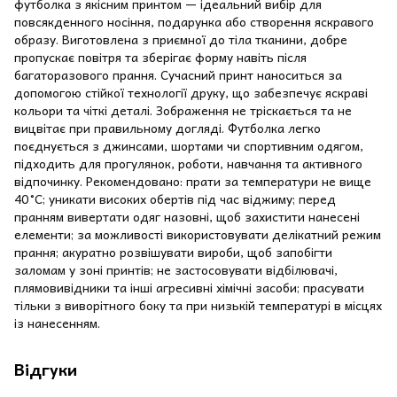
футболка з якісним принтом — ідеальний вибір для
повсякденного носіння, подарунка або створення яскравого
образу. Виготовлена з приємної до тіла тканини, добре
пропускає повітря та зберігає форму навіть після
багаторазового прання. Сучасний принт наноситься за
допомогою стійкої технології друку, що забезпечує яскраві
кольори та чіткі деталі. Зображення не тріскається та не
вицвітає при правильному догляді. Футболка легко
поєднується з джинсами, шортами чи спортивним одягом,
підходить для прогулянок, роботи, навчання та активного
відпочинку. Рекомендовано: прати за температури не вище
40 °C; уникати високих обертів під час віджиму; перед
пранням вивертати одяг назовні, щоб захистити нанесені
елементи; за можливості використовувати делікатний режим
прання; акуратно розвішувати вироби, щоб запобігти
заломам у зоні принтів; не застосовувати відбілювачі,
плямовивідники та інші агресивні хімічні засоби; прасувати
тільки з виворітного боку та при низькій температурі в місцях
із нанесенням.
Відгуки