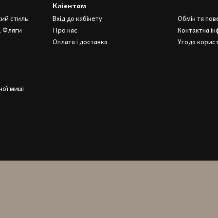
Клієнтам
кий стиль.
Вхід до кабінету
Обмін та по
, Фляги
Про нас
Контактна ін
Оплата і доставка
Угода корис
ої миші