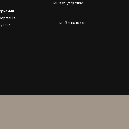
Ми в соцмережах
вернення
формація
Мобільна версія
тувача