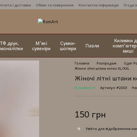
Оплата і доставка
Обмін та повернення
Контактна інформація
Угода 
Килимки д
ТФ друк,
М'які
Сумки-
Пазли
комп'ютер
рмоналіпки
сувеніри
шопери
миші
Головна
Розпродаж
Одяг Р
Жіночі літні штани котон XL/XXL
Жіночі літні штани 
В наявності
Артикул: #2003
На
150 грн
Увійти
для відображення на
%