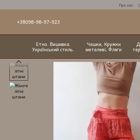
Перейти до основного контенту
Про нас
+38098-98-97-923
Етно. Вишивка.
Чашки, Кружки
Д
Український стиль.
металеві, Фляги
те