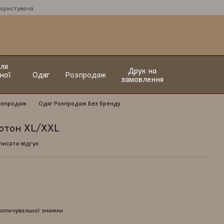
користувача
ля
Друк на
ної
Одяг
Розпродаж
замовлення
озпродаж
Одяг Розпродаж Без бренду
котон XL/XXL
писати відгук
копичувальної знижки