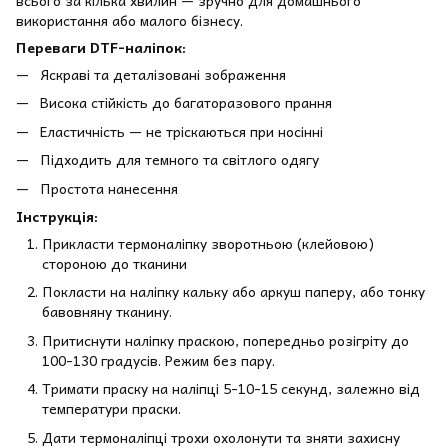
всього за кілька хвилин — зручно для домашнього
використання або малого бізнесу.
Переваги DTF-наліпок:
Яскраві та деталізовані зображення
Висока стійкість до багаторазового прання
Еластичність — не тріскаються при носінні
Підходить для темного та світлого одягу
Простота нанесення
Інструкція:
Прикласти термоналіпку зворотньою (клейовою)
стороною до тканини
Покласти на наліпку кальку або аркуш паперу, або тонку
бавовняну тканину.
Притиснути наліпку праскою, попередньо розігріту до
100-130 градусів. Режим без пару.
Тримати праску на наліпці 5-10-15 секунд, залежно від
температури праски.
Дати термоналіпці трохи охолонути та зняти захисну