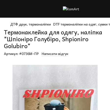
ДТФ друк, термоналіпки
DTF термоналіпки на одяг, сумки
Термонаклейка для одягу, наліпка
"Шпіоніро Голубіро, Shpioniro
Golubiro"
Артикул:
#0736М-ПР
Написати відгук