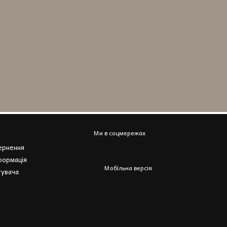
Ми в соцмережах
вернення
формація
Мобільна версія
тувача