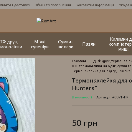
Оплата і доставка
Обмін та повернення
Контактна інформація
Угода 
Килимки д
ТФ друк,
М'які
Сумки-
Пазли
комп'ютер
рмоналіпки
сувеніри
шопери
миші
Головна
ДТФ друк, термоналіп
DTF термоналіпки на одяг, сумки т
Термонаклейка для одягу, наліпка 
Термонаклейка для о
Hunters"
В наявності
Артикул: #0971-ПР
50 грн