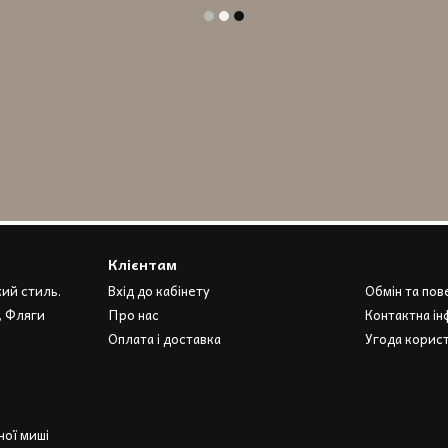
Клієнтам
кий стиль.
Вхід до кабінету
Обмін та по
, Фляги
Про нас
Контактна ін
Оплата і доставка
Угода корис
ої миші