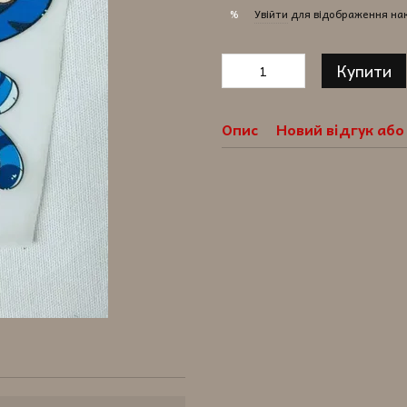
Увійти
для відображення на
%
Купити
Опис
Новий відгук аб