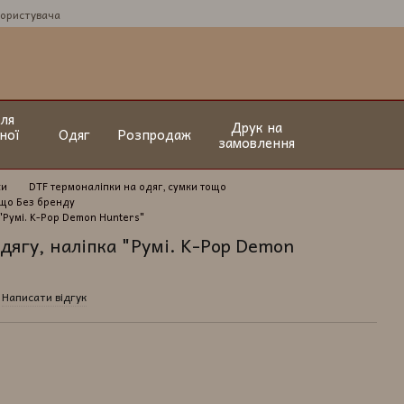
користувача
ля
Друк на
ної
Одяг
Розпродаж
замовлення
ки
DTF термоналіпки на одяг, сумки тощо
ощо Без бренду
"Румі. K-Pop Demon Hunters"
дягу, наліпка "Румі. K-Pop Demon
Написати відгук