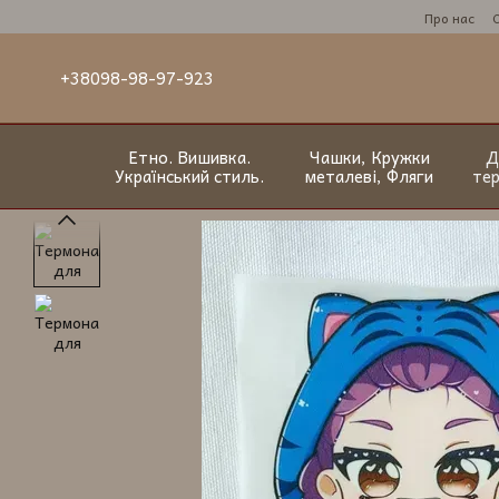
Перейти до основного контенту
Про нас
+38098-98-97-923
Етно. Вишивка.
Чашки, Кружки
Д
Український стиль.
металеві, Фляги
те