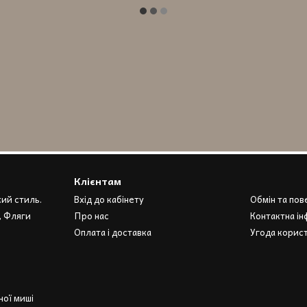
Клієнтам
кий стиль.
Вхід до кабінету
Обмін та по
, Фляги
Про нас
Контактна ін
Оплата і доставка
Угода корис
ої миші