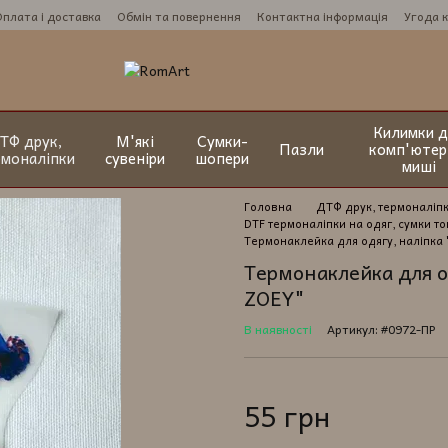
Оплата і доставка
Обмін та повернення
Контактна інформація
Угода 
Килимки д
ТФ друк,
М'які
Сумки-
Пазли
комп'ютер
рмоналіпки
сувеніри
шопери
миші
Головна
ДТФ друк, термоналіп
DTF термоналіпки на одяг, сумки т
Термонаклейка для одягу, наліпка
Термонаклейка для о
ZOEY"
В наявності
Артикул: #0972-ПР
55 грн