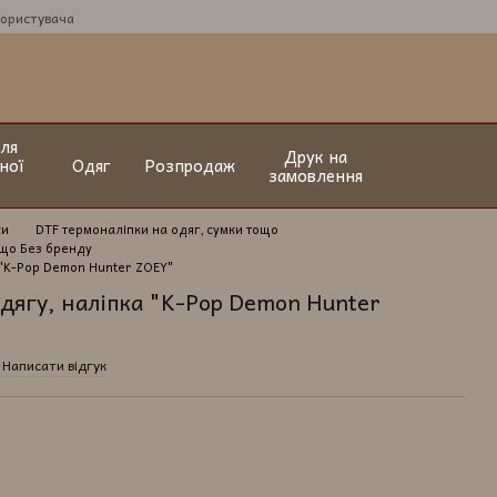
користувача
ля
Друк на
ної
Одяг
Розпродаж
замовлення
ки
DTF термоналіпки на одяг, сумки тощо
ощо Без бренду
 "K-Pop Demon Hunter ZOEY"
дягу, наліпка "K-Pop Demon Hunter
Написати відгук