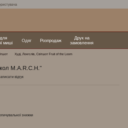
ористувача
 для
Друк на
Одяг
Розпродаж
ї миші
замовлення
вітшот
Худі, Лонгслів, Світшот Fruit of the Loom
окол М.А.R.C.H."
аписати відгук
опичувальної знижки