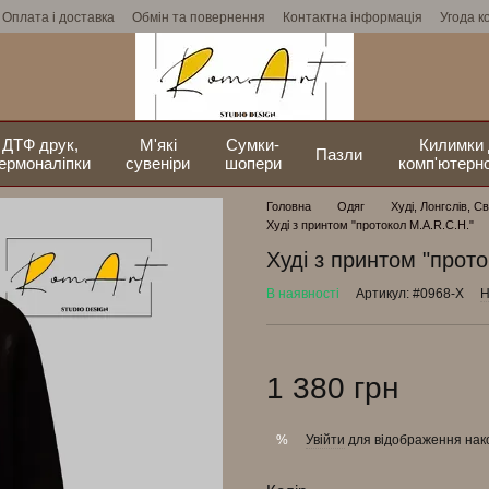
Оплата і доставка
Обмін та повернення
Контактна інформація
Угода к
ДТФ друк,
М'які
Сумки-
Килимки
Пазли
ермоналіпки
сувеніри
шопери
комп'ютерно
Головна
Одяг
Худі, Лонгслів, С
Худі з принтом "протокол М.А.R.C.H."
Худі з принтом "прот
В наявності
Артикул: #0968-Х
Н
1 380 грн
Увійти
для відображення нак
%