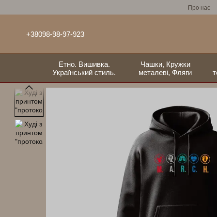
Перейти до основного контенту
Про нас
+38098-98-97-923
Етно. Вишивка.
Чашки, Кружки
Український стиль.
металеві, Фляги
т