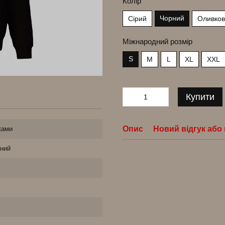
Колір
Чорний
Сірий
Оливко
Міжнародний розмір
S
M
L
XL
XXL
Купити
Опис
Новий відгук або
ками
ний