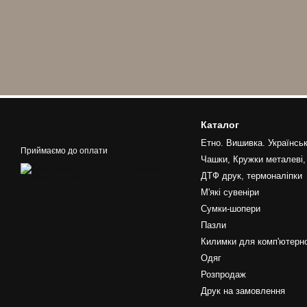
Каталог
Етно. Вишивка. Українськ
Приймаємо до оплати
Чашки, Кружки металеві,
ДТФ друк, термоналіпки
М'які сувеніри
Сумки-шопери
Пазли
Килимки для комп'ютерно
Одяг
Розпродаж
Друк на замовлення