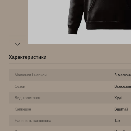
Характеристики
Малюнки і написи
З малюн
Сезон
Всесезон
Вид толстовок
Худі
Капюшон
Вшитий
Наявність капюшона
Так