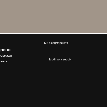
Ми в соцмережах
ернення
формація
Мобільна версія
увача