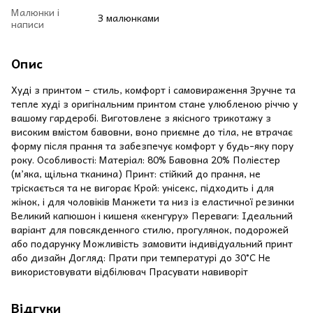
Малюнки і
З малюнками
написи
Опис
Худі з принтом – стиль, комфорт і самовираження Зручне та
тепле худі з оригінальним принтом стане улюбленою річчю у
вашому гардеробі. Виготовлене з якісного трикотажу з
високим вмістом бавовни, воно приємне до тіла, не втрачає
форму після прання та забезпечує комфорт у будь-яку пору
року. Особливості: Матеріал: 80% Бавовна 20% Поліестер
(м’яка, щільна тканина) Принт: стійкий до прання, не
тріскається та не вигорає Крой: унісекс, підходить і для
жінок, і для чоловіків Манжети та низ із еластичної резинки
Великий капюшон і кишеня «кенгуру» Переваги: Ідеальний
варіант для повсякденного стилю, прогулянок, подорожей
або подарунку Можливість замовити індивідуальний принт
або дизайн Догляд: Прати при температурі до 30°C Не
використовувати відбілювач Прасувати навиворіт
Відгуки