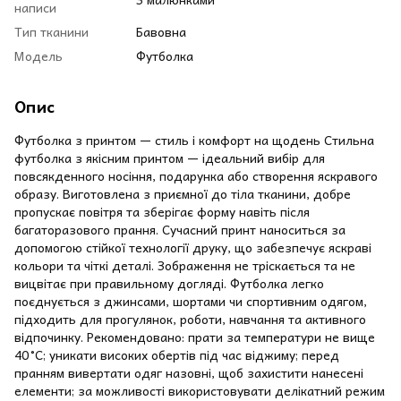
написи
Тип тканини
Бавовна
Модель
Футболка
Опис
Футболка з принтом — стиль і комфорт на щодень Стильна
футболка з якісним принтом — ідеальний вибір для
повсякденного носіння, подарунка або створення яскравого
образу. Виготовлена з приємної до тіла тканини, добре
пропускає повітря та зберігає форму навіть після
багаторазового прання. Сучасний принт наноситься за
допомогою стійкої технології друку, що забезпечує яскраві
кольори та чіткі деталі. Зображення не тріскається та не
вицвітає при правильному догляді. Футболка легко
поєднується з джинсами, шортами чи спортивним одягом,
підходить для прогулянок, роботи, навчання та активного
відпочинку. Рекомендовано: прати за температури не вище
40 °C; уникати високих обертів під час віджиму; перед
пранням вивертати одяг назовні, щоб захистити нанесені
елементи; за можливості використовувати делікатний режим