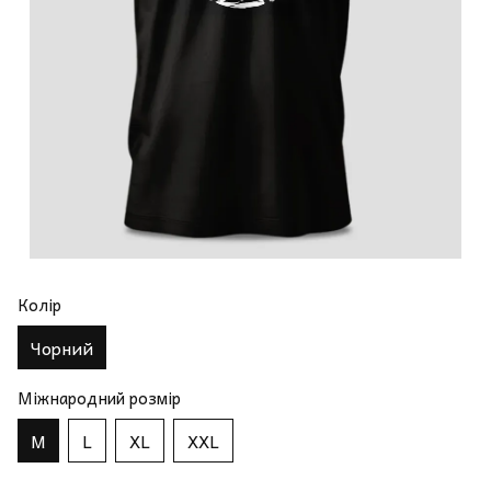
Колір
Чорний
Міжнародний розмір
M
L
XL
XXL