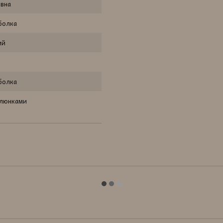
овна
болка
ий
болка
алюнками