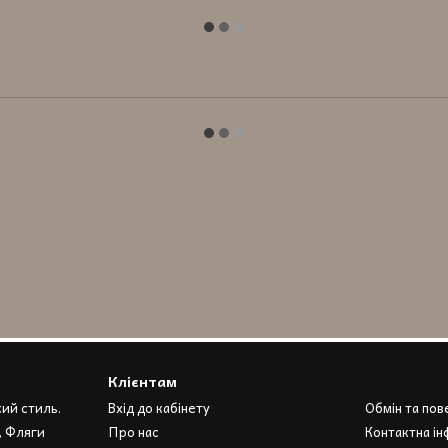
Клієнтам
кий стиль.
Вхід до кабінету
Обмін та по
, Фляги
Про нас
Контактна ін