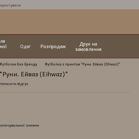
користувача
ля
Друк на
ної
Одяг
Розпродаж
замовлення
Футболки Без бренду
Футболка з принтом "Руни. Ейваз (Eihwaz)"
"Руни. Ейваз (Eihwaz)"
Написати відгук
копичувальної знижки