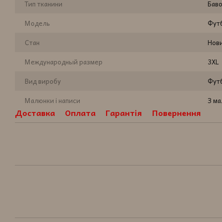
Тип тканини
Бав
Модель
Фут
Стан
Нов
Международный размер
3XL
Вид виробу
Фут
Малюнки і написи
З м
Доставка
Оплата
Гарантія
Повернення