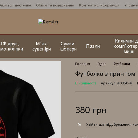
Оплата і доставка
Обмін та повернення
Контактна інформація
Угода 
Килимки д
ТФ друк,
М'які
Сумки-
Пазли
комп'ютер
рмоналіпки
сувеніри
шопери
миші
Головна
Одяг
Футболки
Футболка з принтом 
В наявності
Артикул: #0850-Ф
380 грн
Увійти
для відображення на
%