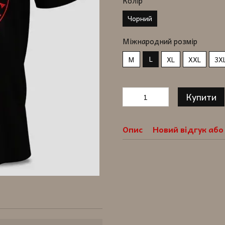
Колір
Чорний
Міжнародний розмір
L
M
XL
XXL
3X
Купити
Опис
Новий відгук аб