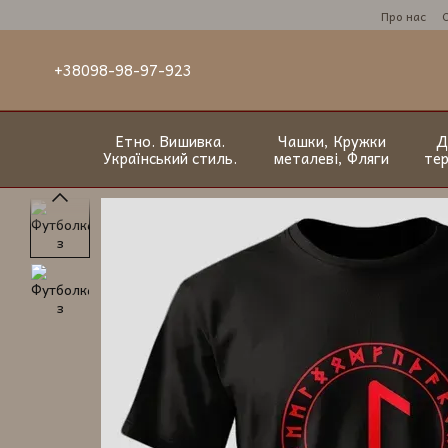
Перейти до основного контенту
Про нас
+38098-98-97-923
Етно. Вишивка.
Чашки, Кружки
Д
Український стиль.
металеві, Фляги
те