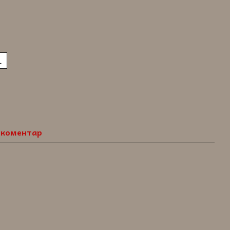
L
о коментар