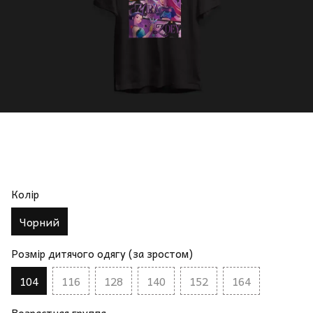
Колір
Чорний
Розмір дитячого одягу (за зростом)
104
116
128
140
152
164