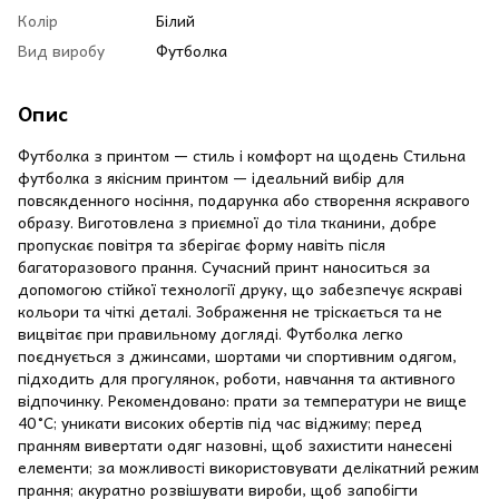
Колір
Білий
Вид виробу
Футболка
Опис
Футболка з принтом — стиль і комфорт на щодень Стильна
футболка з якісним принтом — ідеальний вибір для
повсякденного носіння, подарунка або створення яскравого
образу. Виготовлена з приємної до тіла тканини, добре
пропускає повітря та зберігає форму навіть після
багаторазового прання. Сучасний принт наноситься за
допомогою стійкої технології друку, що забезпечує яскраві
кольори та чіткі деталі. Зображення не тріскається та не
вицвітає при правильному догляді. Футболка легко
поєднується з джинсами, шортами чи спортивним одягом,
підходить для прогулянок, роботи, навчання та активного
відпочинку. Рекомендовано: прати за температури не вище
40 °C; уникати високих обертів під час віджиму; перед
пранням вивертати одяг назовні, щоб захистити нанесені
елементи; за можливості використовувати делікатний режим
прання; акуратно розвішувати вироби, щоб запобігти