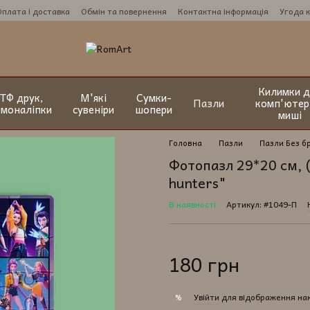
Оплата і доставка
Обмін та повернення
Контактна інформація
Угода 
Килимки д
ТФ друк,
М'які
Сумки-
Пазли
комп'ютер
рмоналіпки
сувеніри
шопери
миші
Головна
Пазли
Пазли Без б
Фотопазл 29*20 см, 
hunters"
В наявності
Артикул: #1049-П
180 грн
Увійти
для відображення на
%