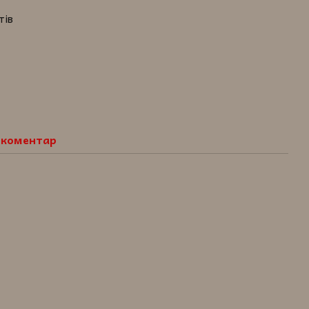
тів
о коментар