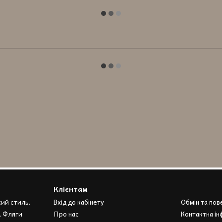
Клієнтам
кий стиль.
Вхід до кабінету
Обмін та по
, Фляги
Про нас
Контактна ін