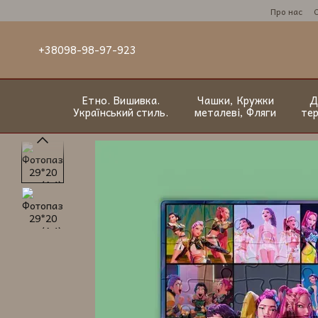
Перейти до основного контенту
Про нас
+38098-98-97-923
Етно. Вишивка.
Чашки, Кружки
Д
Український стиль.
металеві, Фляги
те