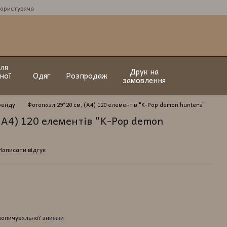
користувача
ля
Друк на
ної
Одяг
Розпродаж
замовлення
ренду
Фотопазл 29*20 см, (А4) 120 елементів "K-Pop demon hunters"
(А4) 120 елементів "K-Pop demon
Написати відгук
копичувальної знижки