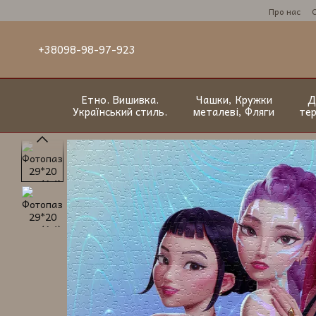
Перейти до основного контенту
Про нас
+38098-98-97-923
Етно. Вишивка.
Чашки, Кружки
Д
Український стиль.
металеві, Фляги
те