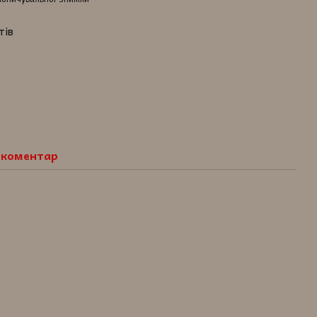
тів
о коментар