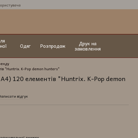
користувача
ля
Друк на
ної
Одяг
Розпродаж
замовлення
ренду
тів "Huntrix. K-Pop demon hunters"
(А4) 120 елементів "Huntrix. K-Pop demon
Написати відгук
копичувальної знижки