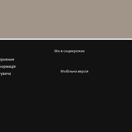
Ми в соцмережах
вернення
формація
Мобільна версія
тувача