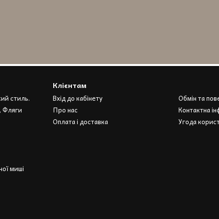
Клієнтам
кий стиль.
Вхід до кабінету
Обмін та по
, Фляги
Про нас
Контактна ін
Оплата і доставка
Угода корис
ої миші