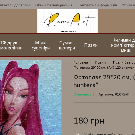
Оплата і доставка
Обмін та повернення
Контактна інформація
Угода 
Килимки д
ТФ друк,
М'які
Сумки-
Пазли
комп'ютер
рмоналіпки
сувеніри
шопери
миші
Головна
Пазли
Пазли Без б
Фотопазл 29*20 см, (А4) 120 елемен
Фотопазл 29*20 см, 
hunters"
В наявності
Артикул: #1075-П
180 грн
Увійти
для відображення на
%