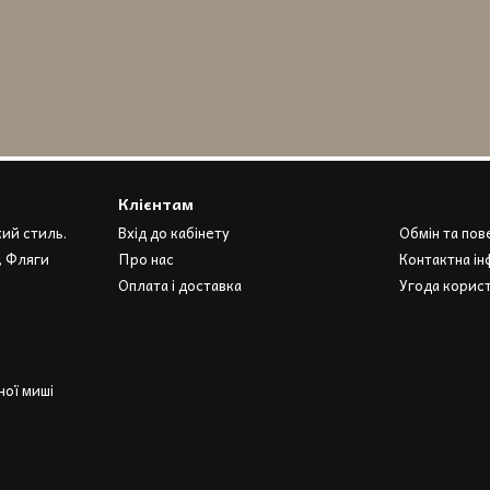
Клієнтам
кий стиль.
Вхід до кабінету
Обмін та по
, Фляги
Про нас
Контактна ін
Оплата і доставка
Угода корис
ої миші