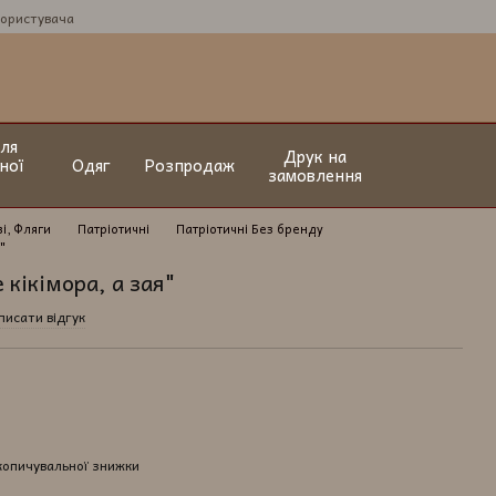
користувача
ля
Друк на
ної
Одяг
Розпродаж
замовлення
і, Фляги
Патріотичні
Патріотичні Без бренду
"
кікімора, а зая"
писати відгук
копичувальної знижки