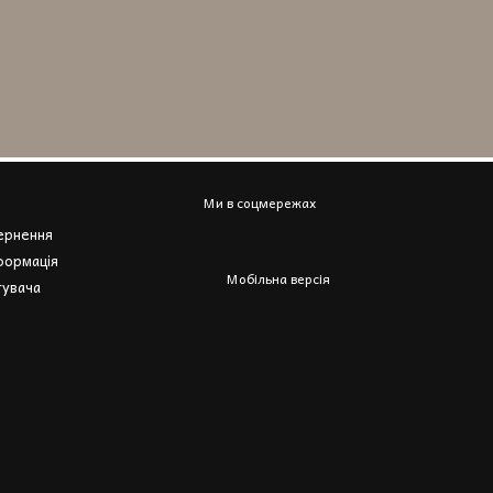
Ми в соцмережах
вернення
формація
Мобільна версія
тувача