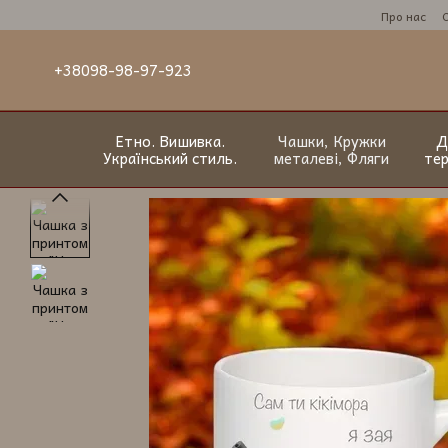
Перейти до основного контенту
Про нас
+38098-98-97-923
Етно. Вишивка.
Чашки, Кружки
Д
Український стиль.
металеві, Фляги
те