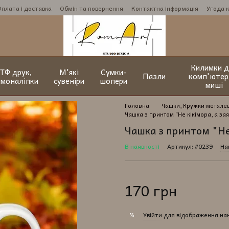
Оплата і доставка
Обмін та повернення
Контактна інформація
Угода 
Килимки д
ТФ друк,
М'які
Сумки-
Пазли
комп'ютер
рмоналіпки
сувеніри
шопери
миші
Головна
Чашки, Кружки металев
Чашка з принтом "Не кікімора, а зая
Чашка з принтом "Не 
В наявності
Артикул: #0239
На
170 грн
Увійти
для відображення на
%